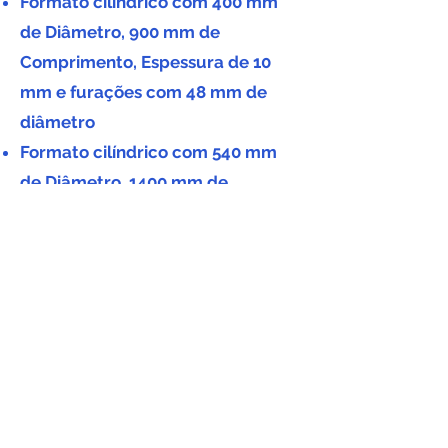
Formato cilíndrico com 400 mm
de Diâme tro, 900 mm de
Comprimento, Espessura de 10
mm e furações com 48 mm de
diâme tro
​Formato cilíndrico com 540 mm
de Diâme tro, 1400 mm de
Comprimento, Espessura de 12
mm e furações de 48 mm e 98
mm de diâme tro.
OBS: Tamanhos e cores podem ser
alterados sob consulta.
Tenho Interesse