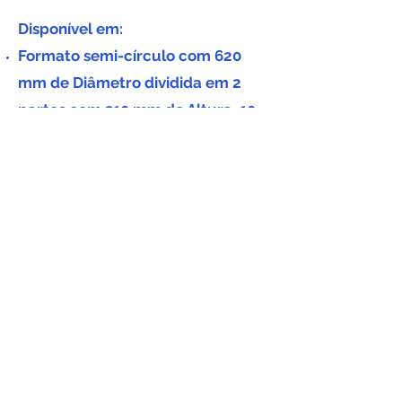
Disponível em:
Formato semi-círculo com 620
mm de Diâmetro dividida em 2
partes com 310 mm de Altura, 10
mm de Espessura e furações de
48 mm e 98 mm
OBS: Tamanhos e cores podem ser
alterados sob consulta.
Tenho Interesse
contato@animalpro.com.br